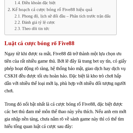
Điều khoản đặc biệt
Kế hoạch cá cược bóng rổ Five88 hiệu quả
Phong độ, lịch sử đối đầu – Phân tích trước trận đấu
Đánh giá tỷ lệ cược
Theo dõi tin tức
Luật cá cược bóng rổ Five88
Ngay từ khi được ra mắt, Five88 đã trở thành một lựa chọn ưu
tiên của rất nhiều game thủ. Bởi lẽ đây là trang bet uy tín, có giấy
phép hoạt động rõ ràng, hệ thống bảo mật, giao dịch hay dịch vụ
CSKH đều được tối ưu hoàn hảo. Đặc biệt là kho trò chơi hấp
dẫn với nhiều thể loại mới lạ, phù hợp với nhiều đối tượng người
chơi.
Trong đó nổi bật nhất là cá cược bóng rổ Five88, đặc biệt được
các bet thủ đam mê môn thể thao này yêu thích. Nếu anh em mới
gia nhập nền tảng, chưa nắm rõ về sảnh game này thì có thể tìm
hiểu tổng quan luật cá cược sau đây: