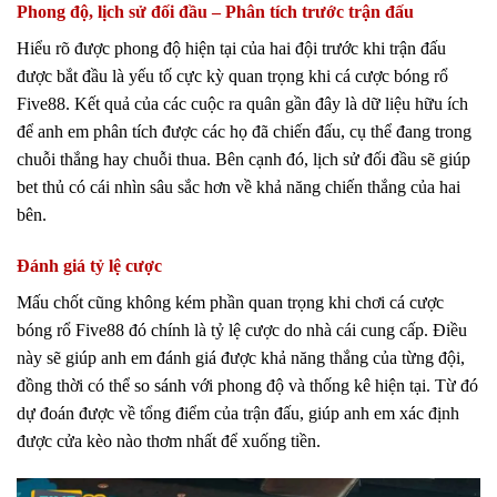
Phong độ, lịch sử đối đầu – Phân tích trước trận đấu
Hiểu rõ được phong độ hiện tại của hai đội trước khi trận đấu
được bắt đầu là yếu tố cực kỳ quan trọng khi cá cược bóng rổ
Five88. Kết quả của các cuộc ra quân gần đây là dữ liệu hữu ích
để anh em phân tích được các họ đã chiến đấu, cụ thể đang trong
chuỗi thắng hay chuỗi thua. Bên cạnh đó, lịch sử đối đầu sẽ giúp
bet thủ có cái nhìn sâu sắc hơn về khả năng chiến thắng của hai
bên.
Đánh giá tỷ lệ cược
Mấu chốt cũng không kém phần quan trọng khi chơi cá cược
bóng rổ Five88 đó chính là tỷ lệ cược do nhà cái cung cấp. Điều
này sẽ giúp anh em đánh giá được khả năng thắng của từng đội,
đồng thời có thể so sánh với phong độ và thống kê hiện tại. Từ đó
dự đoán được về tổng điểm của trận đấu, giúp anh em xác định
được cửa kèo nào thơm nhất để xuống tiền.