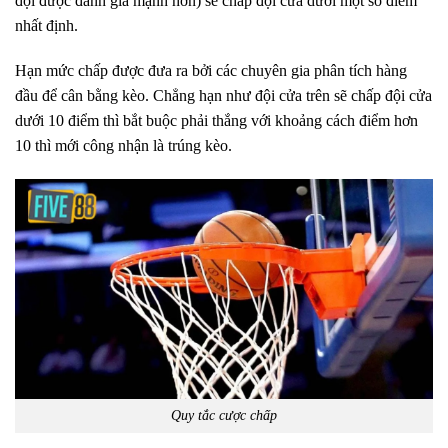
đội được đánh giá mạnh hơn) sẽ chấp đội cửa dưới một số điểm
nhất định.
Hạn mức chấp được đưa ra bởi các chuyên gia phân tích hàng
đầu để cân bằng kèo. Chẳng hạn như đội cửa trên sẽ chấp đội cửa
dưới 10 điểm thì bắt buộc phải thắng với khoảng cách điểm hơn
10 thì mới công nhận là trúng kèo.
Quy tắc cược chấp