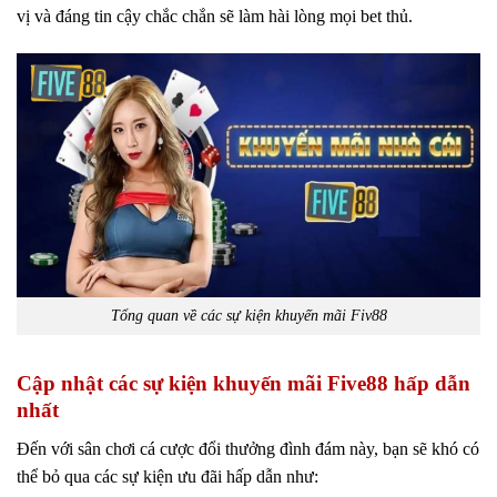
vị và đáng tin cậy chắc chắn sẽ làm hài lòng mọi bet thủ.
Tổng quan về các sự kiện khuyến mãi Fiv88
Cập nhật các sự kiện khuyến mãi Five88 hấp dẫn
nhất
Đến với sân chơi cá cược đổi thưởng đình đám này, bạn sẽ khó có
thể bỏ qua các sự kiện ưu đãi hấp dẫn như: