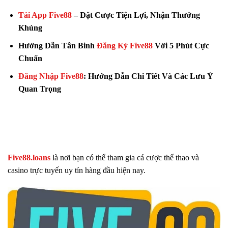
Tải App Five88
– Đặt Cược Tiện Lợi, Nhận Thưởng
Khủng
Hướng Dẫn Tân Binh
Đăng Ký Five88
Với 5 Phút Cực
Chuẩn
Đăng Nhập Five88
: Hướng Dẫn Chi Tiết Và Các Lưu Ý
Quan Trọng
Five88.loans
là nơi bạn có thể tham gia cá cược thể thao và
casino trực tuyến uy tín hàng đầu hiện nay.