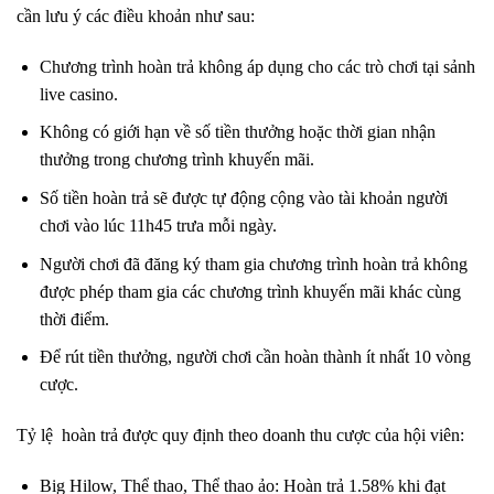
cần lưu ý các điều khoản như sau:
Chương trình hoàn trả không áp dụng cho các trò chơi tại sảnh
live casino.
Không có giới hạn về số tiền thưởng hoặc thời gian nhận
thưởng trong chương trình khuyến mãi.
Số tiền hoàn trả sẽ được tự động cộng vào tài khoản người
chơi vào lúc 11h45 trưa mỗi ngày.
Người chơi đã đăng ký tham gia chương trình hoàn trả không
được phép tham gia các chương trình khuyến mãi khác cùng
thời điểm.
Để rút tiền thưởng, người chơi cần hoàn thành ít nhất 10 vòng
cược.
Tỷ lệ hoàn trả được quy định theo doanh thu cược của hội viên:
Big Hilow, Thể thao, Thể thao ảo: Hoàn trả 1.58% khi đạt