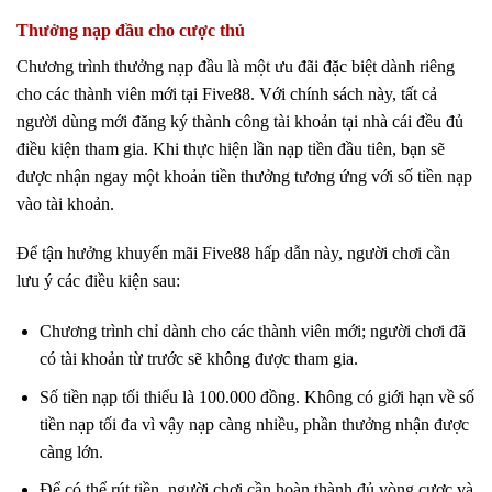
Thưởng nạp đầu cho cược thủ
Chương trình thưởng nạp đầu là một ưu đãi đặc biệt dành riêng
cho các thành viên mới tại Five88. Với chính sách này, tất cả
người dùng mới đăng ký thành công tài khoản tại nhà cái đều đủ
điều kiện tham gia. Khi thực hiện lần nạp tiền đầu tiên, bạn sẽ
được nhận ngay một khoản tiền thưởng tương ứng với số tiền nạp
vào tài khoản.
Để tận hưởng khuyến mãi Five88 hấp dẫn này, người chơi cần
lưu ý các điều kiện sau:
Chương trình chỉ dành cho các thành viên mới; người chơi đã
có tài khoản từ trước sẽ không được tham gia.
Số tiền nạp tối thiểu là 100.000 đồng. Không có giới hạn về số
tiền nạp tối đa vì vậy nạp càng nhiều, phần thưởng nhận được
càng lớn.
Để có thể rút tiền, người chơi cần hoàn thành đủ vòng cược và