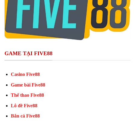
GAME TẠI FIVE88
Casino Five88
Game bài Five88
Thể thao Five88
Lô đề Five88
Bắn cá Five88