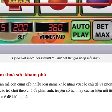
Lý do slot machines Five88 thu hút bet thủ gia nhập mỗi ngày
em thoả sức khám phá
ản mà còn cung cấp nhiều loại game khác nhau với các chủ đề và phon
 các trò chơi theo chủ đề phim ảnh, truyện cổ tích hay các sự kiện nổi
i mẻ để khám phá.