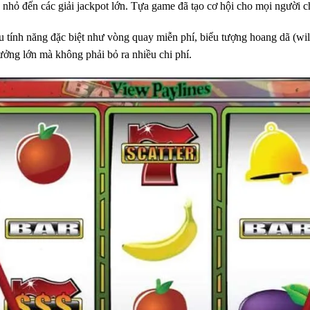
nhỏ đến các giải jackpot lớn. Tựa game đã tạo cơ hội cho mọi người c
iều tính năng đặc biệt như vòng quay miễn phí, biểu tượng hoang dã (w
hưởng lớn mà không phải bỏ ra nhiều chi phí.