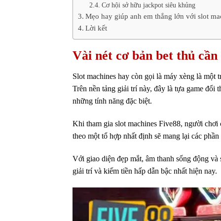
Cơ hội sở hữu jackpot siêu khủng
Mẹo hay giúp anh em thắng lớn với slot ma
Lời kết
Vài nét cơ bản bet thủ cần 
Slot machines hay còn gọi là máy xèng là một tr
Trên nền tảng giải trí này, đây là tựa game đổ
những tính năng đặc biệt.
Khi tham gia slot machines Five88, người chơi 
theo một tổ hợp nhất định sẽ mang lại các phần
Với giao diện đẹp mắt, âm thanh sống động và s
giải trí và kiếm tiền hấp dẫn bậc nhất hiện nay.