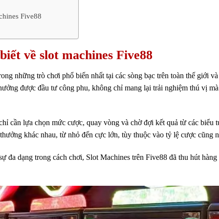
chines Five88
biết về slot machines Five88
ong những trò chơi phổ biến nhất tại các sòng bạc trên toàn thế giới và
i thưởng được đầu tư công phu, không chỉ mang lại trải nghiệm thú vị m
chỉ cần lựa chọn mức cược, quay vòng và chờ đợi kết quả từ các biểu t
 thưởng khác nhau, từ nhỏ đến cực lớn, tùy thuộc vào tỷ lệ cược cũng 
ự đa dạng trong cách chơi, Slot Machines trên Five88 đã thu hút hàng 