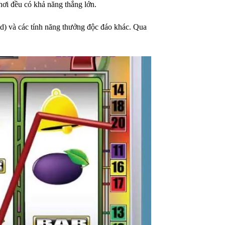
hơi đều có khả năng thắng lớn.
ild) và các tính năng thưởng độc đáo khác. Qua