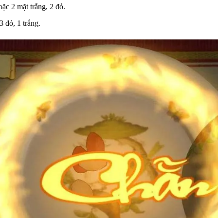
ặc 2 mặt trắng, 2 đỏ.
3 đỏ, 1 trắng.