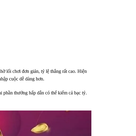
ờ lối chơi đơn giản, tỷ lệ thắng rất cao. Hiện
 nhập cuộc dễ dàng hơn.
ại phần thưởng hấp dẫn có thể kiếm cả bạc tỷ.