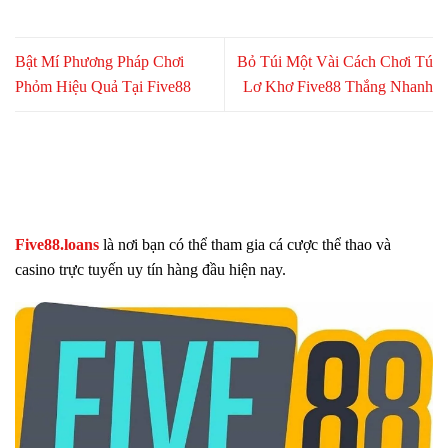
Bật Mí Phương Pháp Chơi
Bỏ Túi Một Vài Cách Chơi Tú
Phỏm Hiệu Quả Tại Five88
Lơ Khơ Five88 Thắng Nhanh
Five88.loans
là nơi bạn có thể tham gia cá cược thể thao và
casino trực tuyến uy tín hàng đầu hiện nay.