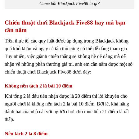
Game bài Blackjack Five88 là gì?
Chiến thuật chơi Blackjack Five88 hay mà bạn
cần nắm
Trên thực tế, các quy luật được áp dụng trong Blackjack không
quá khó khăn và ngay cả tân thủ cũng có thể dễ dàng tham gia.
Tuy nhiên, việc giành chiến thắng sẽ không hề dễ dàng mà để
nhận về những phần thưởng giá trị, anh em cần nắm được một số
chiến thuật chơi Blackjack Five88 dưới đây:
Không nên tách 2 lá bài 10 điểm
Khi tổng 2 lá đầu tiên nhận được là 20 điểm thì lời khuyên cho
người chơi là không nên tách 2 lá bài 10 điểm. Bởi lẽ, khả năng
đánh bại của nhà cái với người chơi cho mục tiêu 21 điểm là rất
thấp.
Nên tách 2 lá 8 điểm