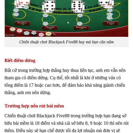
Chiến thuật chơi Blackjack Five88 hay mà bạn cần nắm
Biết điểm dừng
Bất cứ trong trường hợp thắng hay thua liên tục, anh em vẫn nên
tham gia có điểm dừng. Cụ thể, tốt nhất là khi ở những ván có
tổng điểm là 17 hoặc cao hơn, để đảm bảo khả năng giành chiến
thắng, anh em nên dừng.
Trường hợp nên rút bài mềm
Chiến thuật chơi Blackjack Five88 trong trường hợp bạn đang sở
hữu bài mềm là 18 điểm và nhà cái sở hữu 8, 9 hoặc 10 thì nên rút
thêm. Điều này sẽ hạn chế được tối đa lợi nhuận mà đơn vị sẽ