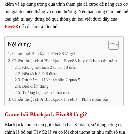
kiếm và áp dụng trong quá trình tham gia cá cược để nâng cao cơ
hội giành chiến thắng và nhận thưởng. Nếu bạn cũng đam mê thể
loại giải trí này, đừng bỏ qua thông tin bài viết dưới đây của
Five88
để có câu trả lời nhé!
Nội dung:
Game bài Blackjack Five88 là gì?
Chiến thuật chơi Blackjack Five88 hay mà bạn cần nắm
Không nên tách 2 lá bài 10 điểm
Nên tách 2 lá 8 điểm
Rút thêm 1 lá khi sở hữu 2 quân 5
Biết điểm dừng
Trường hợp nên rút bài mềm
Chiến thuật chơi Blackjack Five88 – Phán đoán bài
Game bài Blackjack Five88 là gì?
Blackjack còn có tên gọi khác là bài Xì dách, sử dụng công cụ
chính là bộ bài Tây 52 lá và có lối chơi tương tự như một số tựa