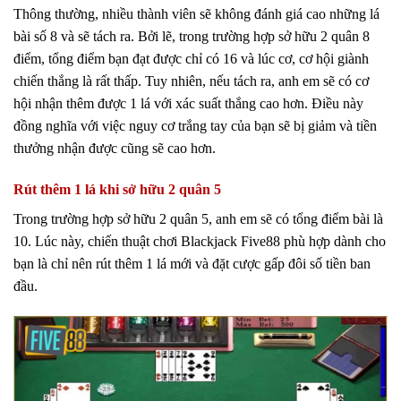
Thông thường, nhiều thành viên sẽ không đánh giá cao những lá
bài số 8 và sẽ tách ra. Bởi lẽ, trong trường hợp sở hữu 2 quân 8
điểm, tổng điểm bạn đạt được chỉ có 16 và lúc cơ, cơ hội giành
chiến thắng là rất thấp. Tuy nhiên, nếu tách ra, anh em sẽ có cơ
hội nhận thêm được 1 lá với xác suất thắng cao hơn. Điều này
đồng nghĩa với việc nguy cơ trắng tay của bạn sẽ bị giảm và tiền
thưởng nhận được cũng sẽ cao hơn.
Rút thêm 1 lá khi sở hữu 2 quân 5
Trong trường hợp sở hữu 2 quân 5, anh em sẽ có tổng điểm bài là
10. Lúc này, chiến thuật chơi Blackjack Five88 phù hợp dành cho
bạn là chỉ nên rút thêm 1 lá mới và đặt cược gấp đôi số tiền ban
đầu.