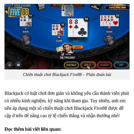
Chiến thuật chơi Blackjack Five88 – Phán đoán bài
Blackjack có luật chơi đơn giản và không yêu cầu thành viên phải
có nhiều kinh nghiệm, kỹ năng khi tham gia. Tuy nhiên, anh em
nên áp dụng một số chiến thuật chơi Blackjack Five88 được đề
cập ở trên để nâng cao tỷ lệ chiến thắng và nhận thưởng nhé!
Đọc thêm bài viết liên quan: