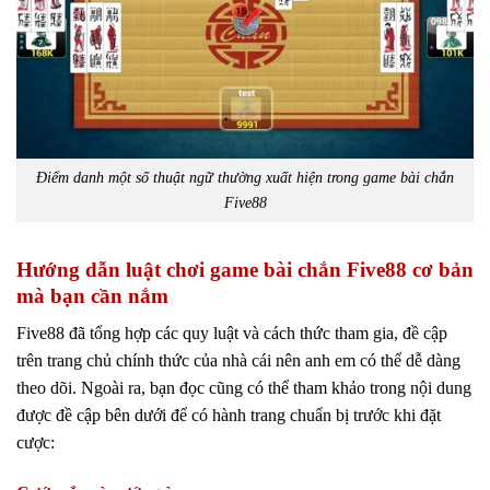
Điểm danh một số thuật ngữ thường xuất hiện trong game bài chắn
Five88
Hướng dẫn luật chơi game bài chắn Five88 cơ bản
mà bạn cần nắm
Five88 đã tổng hợp các quy luật và cách thức tham gia, đề cập
trên trang chủ chính thức của nhà cái nên anh em có thể dễ dàng
theo dõi. Ngoài ra, bạn đọc cũng có thể tham khảo trong nội dung
được đề cập bên dưới để có hành trang chuẩn bị trước khi đặt
cược: