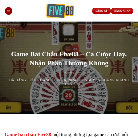
Chuyển
đến
ĐĂNG KÝ
ĐĂNG NHẬP
nội
dung
Game Bài Chắn Five88 – Cá Cược Hay,
Nhận Phần Thưởng Khủng
ĐÃ ĐĂNG TRÊN
THÁNG CHÍN 26, 2024
BỞI
NGUYỄN HOÀNG KHÁNH
DUY
Game bài chắn Five88
một trong những tựa game cá cược nổi