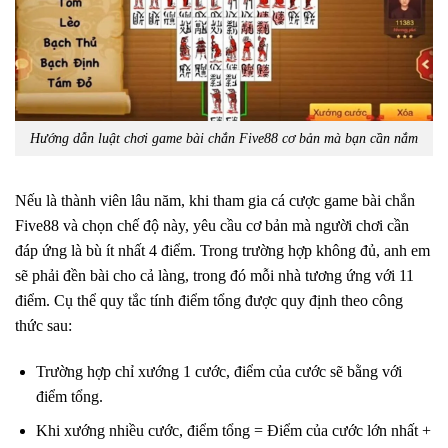
Hướng dẫn luật chơi game bài chắn Five88 cơ bản mà bạn cần nắm
Nếu là thành viên lâu năm, khi tham gia cá cược game bài chắn
Five88 và chọn chế độ này, yêu cầu cơ bản mà người chơi cần
đáp ứng là bù ít nhất 4 điểm. Trong trường hợp không đủ, anh em
sẽ phải đền bài cho cả làng, trong đó mỗi nhà tương ứng với 11
điểm. Cụ thể quy tắc tính điểm tổng được quy định theo công
thức sau:
Trường hợp chỉ xướng 1 cước, điểm của cước sẽ bằng với
điểm tổng.
Khi xướng nhiều cước, điểm tổng = Điểm của cước lớn nhất +