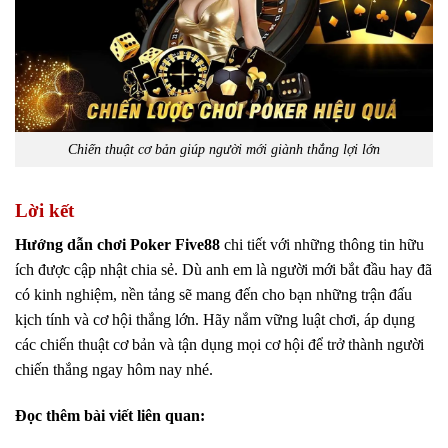
Chiến thuật cơ bản giúp người mới giành thắng lợi lớn
Lời kết
Hướng dẫn chơi Poker Five88
chi tiết với những thông tin hữu
ích được cập nhật chia sẻ. Dù anh em là người mới bắt đầu hay đã
có kinh nghiệm, nền tảng sẽ mang đến cho bạn những trận đấu
kịch tính và cơ hội thắng lớn. Hãy nắm vững luật chơi, áp dụng
các chiến thuật cơ bản và tận dụng mọi cơ hội để trở thành người
chiến thắng ngay hôm nay nhé.
Đọc thêm bài viết liên quan: