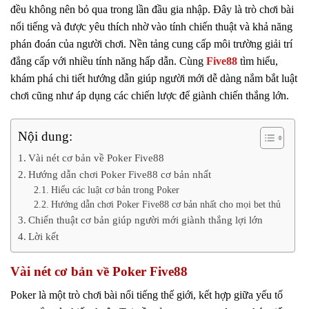
đều không nên bỏ qua trong lần đầu gia nhập. Đây là trò chơi bài
nổi tiếng và được yêu thích nhờ vào tính chiến thuật và khả năng
phán đoán của người chơi. Nền tảng cung cấp môi trường giải trí
đẳng cấp với nhiều tính năng hấp dẫn. Cùng
Five88
tìm hiểu,
khám phá chi tiết hướng dẫn giúp người mới dễ dàng nắm bắt luật
chơi cũng như áp dụng các chiến lược để giành chiến thắng lớn.
Nội dung:
Vài nét cơ bản về Poker Five88
Hướng dẫn chơi Poker Five88 cơ bản nhất
Hiểu các luật cơ bản trong Poker
Hướng dẫn chơi Poker Five88 cơ bản nhất cho mọi bet thủ
Chiến thuật cơ bản giúp người mới giành thắng lợi lớn
Lời kết
Vài nét cơ bản về Poker Five88
Poker là một trò chơi bài nổi tiếng thế giới, kết hợp giữa yếu tố