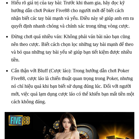
Hiểu rõ giá trị của tay bài: Trước khi tham gia, hãy đọc kỹ
hướng dẫn chơi Poker Five88 cho người mới để biết cách
nhận biết các tay bài mạnh và yếu. Điều này sẽ giúp anh em ra
quyết định nhanh chóng và chính xác trong từng vòng cược.
Đừng chơi quá nhiều ván: Không phải ván bài nào bạn cũng
nên theo cược. Biết cách chọn lọc những tay bài mạnh để theo
và bỏ qua những tay bài yếu sẽ giúp bạn tiết kiệm được nhiều
tiền.
Cẩn thận với Bluff (Cược láo): Trong hướng dẫn chơi Poker
Five88, cược láo là chiến thuật quan trọng trong Poker, nhưng
nó chỉ hiệu quả khi bạn biết sử dụng đúng lúc. Đối với người
mới, việc quá lạm dụng cược láo có thể khiến bạn mất tiền một
cách không đáng.