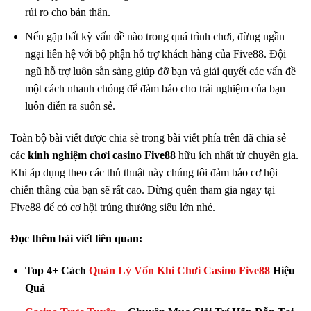
rủi ro cho bản thân.
Nếu gặp bất kỳ vấn đề nào trong quá trình chơi, đừng ngần
ngại liên hệ với bộ phận hỗ trợ khách hàng của Five88. Đội
ngũ hỗ trợ luôn sẵn sàng giúp đỡ bạn và giải quyết các vấn đề
một cách nhanh chóng để đảm bảo cho trải nghiệm của bạn
luôn diễn ra suôn sẻ.
Toàn bộ bài viết được chia sẻ trong bài viết phía trên đã chia sẻ
các
kinh nghiệm chơi casino Five88
hữu ích nhất từ chuyên gia.
Khi áp dụng theo các thủ thuật này chúng tôi đảm bảo cơ hội
chiến thắng của bạn sẽ rất cao. Đừng quên tham gia ngay tại
Five88 để có cơ hội trúng thưởng siêu lớn nhé.
Đọc thêm bài viết liên quan:
Top 4+ Cách
Quản Lý Vốn Khi Chơi Casino Five88
Hiệu
Quả