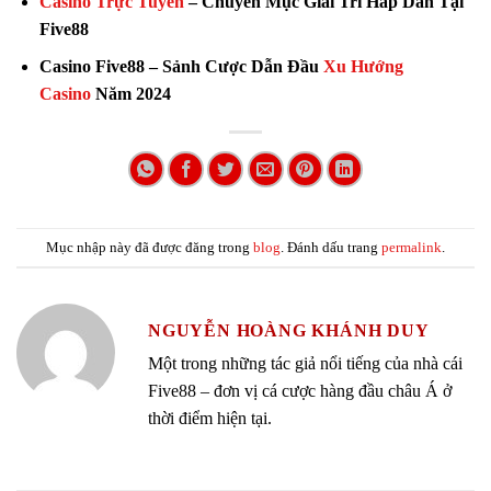
Casino Trực Tuyến
– Chuyên Mục Giải Trí Hấp Dẫn Tại
Five88
Casino Five88 – Sảnh Cược Dẫn Đầu
Xu Hướng
Casino
Năm 2024
Mục nhập này đã được đăng trong
blog
. Đánh dấu trang
permalink
.
NGUYỄN HOÀNG KHÁNH DUY
Một trong những tác giả nổi tiếng của nhà cái
Five88 – đơn vị cá cược hàng đầu châu Á ở
thời điểm hiện tại.