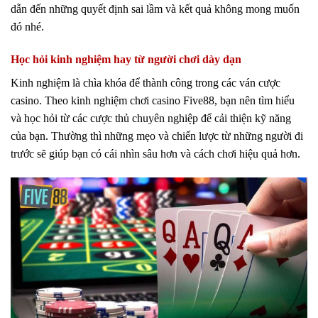
dẫn đến những quyết định sai lầm và kết quả không mong muốn
đó nhé.
Học hỏi kinh nghiệm hay từ người chơi dày dạn
Kinh nghiệm là chìa khóa để thành công trong các ván cược
casino. Theo kinh nghiệm chơi casino Five88, bạn nên tìm hiểu
và học hỏi từ các cược thủ chuyên nghiệp để cải thiện kỹ năng
của bạn. Thường thì những mẹo và chiến lược từ những người đi
trước sẽ giúp bạn có cái nhìn sâu hơn và cách chơi hiệu quả hơn.