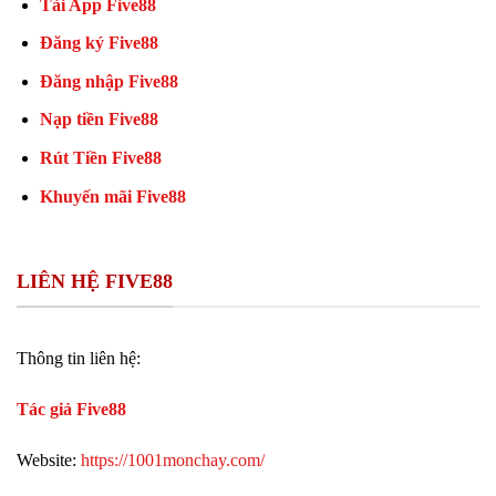
Tải App Five88
Đăng ký Five88
Đăng nhập Five88
Nạp tiền Five88
Rút Tiền Five88
Khuyến mãi Five88
LIÊN HỆ FIVE88
Thông tin liên hệ:
Tác giả Five88
Website:
https://1001monchay.com/